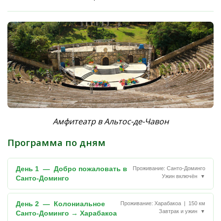
Амфитеатр в Альтос-де-Чавон
Программа по дням
День 1 — Добро пожаловать в
Проживание: Санто-Доминго
Ужин включён
▼
Санто-Доминго
День 2 — Колониальное
Проживание: Харабакоа | 150 км
Завтрак и ужин
▼
Санто-Доминго → Харабакоа