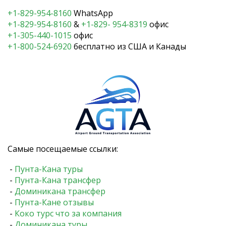
+1-829-954-8160
WhatsApp
+1-829-954-8160
&
+1-829- 954-8319
офис
+1-305-440-1015
офис
+1-800-524-6920
бесплатно из США и Канады
Самые посещаемые ссылки:
-
Пунта-Кана туры
-
Пунта-Кана трансфер
-
Доминикана трансфер
-
Пунта-Кане отзывы
-
Коко турс что за компания
-
Доминикана туры