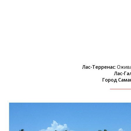
Лас-Терренас
: Ожив
Лас-Га
Город Сама