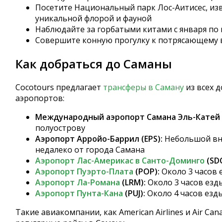
Посетите Национальный парк Лос-Аитисес, из
уникальной флорой и фауной
Наблюдайте за горбатыми китами с января по
Совершите конную прогулку к потрясающему
Как добраться до Саманы
Cocotours предлагает
трансферы в Саману
из всех 
аэропортов:
Международный аэропорт Самана Эль-Катей 
полуострову
Аэропорт Арройо-Баррил (EPS):
Небольшой вн
недалеко от города Самана
Аэропорт Лас-Америкас в Санто-Доминго
(SD
Аэропорт Пуэрто-Плата
(POP):
Около 3 часов 
Аэропорт Ла-Романа
(LRM):
Около 3 часов езд
Аэропорт Пунта-Кана
(PUJ):
Около 4 часов езд
Такие авиакомпании, как American Airlines и Air Ca