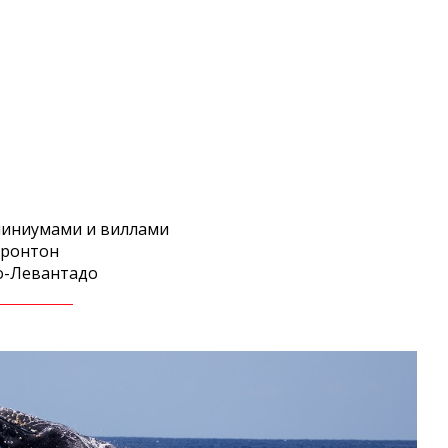
миниумами и виллами
Фронтон
йо-Левантадо