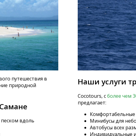
вого путешествия в
Наши услуги т
ание природной
Cocotours, с
более чем 
предлагает:
 Самане
Комфортабельны
 песком вдоль
Минибусы для неб
Автобусы всех разм
и
Индивидуальные и 