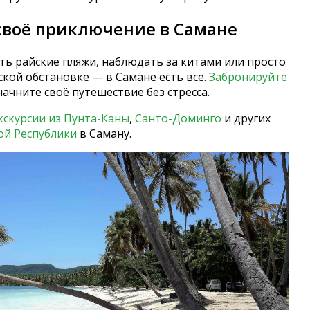
своё приключение в Самане
ть райские пляжи, наблюдать за китами или просто
ской обстановке — в Самане есть всё.
Забронируйте
начните своё путешествие без стресса.
кскурсии из Пунта-Каны
,
Санто-Доминго
и других
й Республики
в Саману.