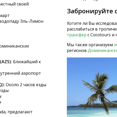
вестный своей
Забронируйте 
 март
 водопаду Эль-Лимон
Хотите ли Вы исследова
расслабиться в тропиче
трансфер
с Cocotours и 
Мы также организуем
э
доминиканских
регионов
Доминиканско
(AZS):
Ближайший к
утренний аэропорт
Q):
Около 2 часов езды
езды
ы
ы
nada, предлагают